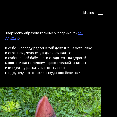
Меню
Творческо-образовательный эксперимент «
по-
другому
»
К себе. К соседу рядом. К той девушке на остановке.
К странному человеку в дырявом пальто.
К собственной бабушке. К сводителю на дорогой
машине. К застенчивому парню с чёлкой на глазах.
К владельцу раскинутых ног в метро.
По-другому — это как? И откуда оно берётся?